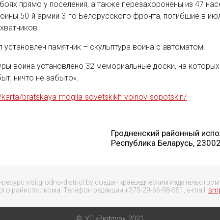
 боях прямо у поселения, а также перезахоронены из 47 на
воины 50-й армии 3-го Белорусского фронта, погибшие в и
хватчиков.
л установлен памятник – скульптура воина с автоматом.
уры воина установлено 32 мемориальные доски, на которых
быт, ничто не забыто».
/karta/bratskaya-mogila-sovetskikh-voinov-sopotskin/
Гродненский районный испо
Республика Беларусь, 230029,
-ресурс visitgrodno-district.by создан краеведческим издательством
ого райисполкома. Телефон редакции +375-29-66-98-551, e-mail:
smp
© УП «Рифтур», 2021