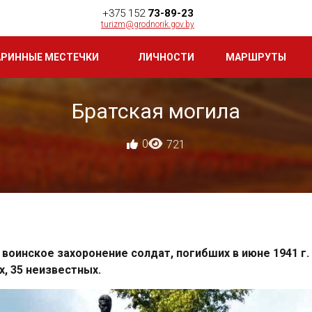
+375 152
73-89-23
turizm@grodnorik.gov.by
АРИННЫЕ МЕСТЕЧКИ
ЛИЧНОСТИ
МАРШРУТЫ
Братская могила
0
721
 воинское захоронение солдат, погибших в июне 1941 г.
х, 35 неизвестных.