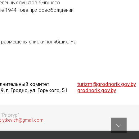
селенных пунктов бывшего
юле 1944 года при освобождении
 размещены списки погибших. На
лнительный комитет
turizm@grodnorik.gov.by
 г. Гродно, ул. Горького, 51
grodnorik.gov.by
 "Рифтур"
lytkevich@gmail.com